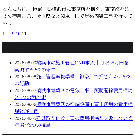
こんにちは！ 神奈川県横浜市に事務所を構え、東京都をは
じめ神奈川県、埼玉県など関東一円で建築内装工事を行って
い...
1
…
9
10
11
最近の投稿
2026.08.09
横浜市の施工管理CAD求人｜月収35万円を
実現する3つの条件
2026.08.08
施工管理転職準備｜神奈川で押さえたい5つ
の行動
2026.08.07
横浜市青葉区の電気工事｜照明配線費用相場
と5つの節約術
2026.08.06
横浜市青葉区の空調設備工事｜店舗の費用相
場と施工例
2026.08.05
建具取り付け工事の費用相場と失敗しない業
者選び5つの視点