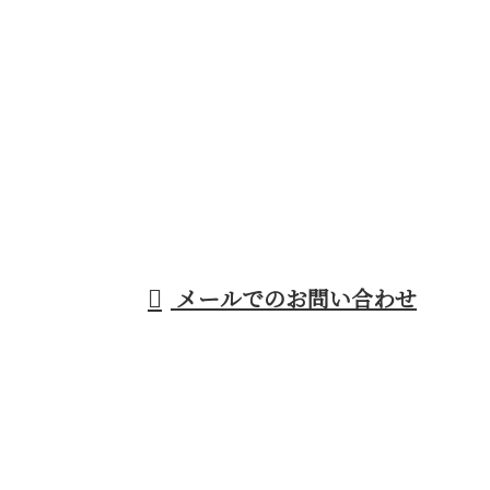
CONTACT
電話でのお問い合わせ
045-532-5906
横浜市青葉区などで
建築内装工事なら熟
メールでのお問い合わせ
練の大工職人が集う株式会社安武工務店まで！
ホーム
施工実績