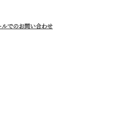
ールでのお問い合わせ
横浜市青葉区な
安武工務店まで
が集う株式会社安武工務店まで！