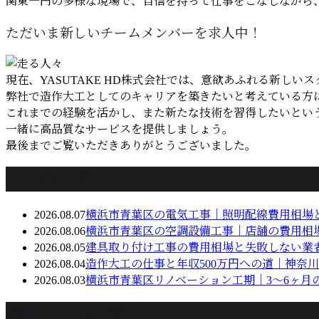
関東一円の多様な現場で、自信を持って仕事をこなしながら
ただいま新しいチームメンバーを求人中！
現在、YASUTAKE HD株式会社では、意欲あふれる新しい
弊社で造作大工としてのキャリアを築きたいと考えている方
これまでの経験を活かし、また新たな技術を習得したいとい
一緒に高品質なサービスを提供しましょう。
最後までご覧いただきありがとうございました。
最近の投稿
2026.08.07
横浜市青葉区の電気工事｜照明配線費用相場
2026.08.06
横浜市青葉区の空調設備工事｜店舗の費用相
2026.08.05
建具取り付け工事の費用相場と失敗しない業
2026.08.04
造作大工の仕事と年収500万円への道｜神奈川
2026.08.03
横浜市青葉区リノベーション工期｜3〜6ヶ月
月別アーカイブ