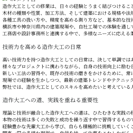
造作大工としての修業は、日々の経験とうまく結びつけるこ
木材の種類や性質、加工方法、そして建築における規格や法
各種工具の扱い方や、精度を高める測り方など、基本的な技
横浜市や神奈川県内の建築現場や、自社工場での体験を通し
工務店や設計事務所と連携する中で、多様なニーズに応える
技術力を高める造作大工の日常
高い技術力を持つ造作大工としての日常は、決して単調では
様々なプロジェクトに携わりながら、自身の技術向上に励む
新しい工法の習得や、既存の技術の磨きをかけるために、常
現場での経験を生かしつつ、最新の建築トレンドやテクニッ
弊社では、造作大工としてのスキルを高めたいと考えている
造作大工への道、実践を重ねる重要性
理論と技術が融合した造作大工への道は、ひたむきな実践の
本物の技術は多くの失敗と成功を繰り返す中で習得するもの
経験豊かな先輩大工から学び、自らも積極的に挑戦していく