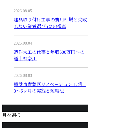
2026.08.05
建具取り付け工事の費用相場と失敗
しない業者選び5つの視点
2026.08.04
造作大工の仕事と年収500万円への
道｜神奈川
2026.08.03
横浜市青葉区リノベーション工期｜
3〜6ヶ月の実態と短縮法
月別アーカイブ
月を選択
カテゴリー