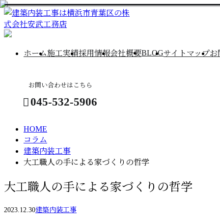
column
コ
BLOG
ホーム
施工実績
採用情報
会社概要
サイトマップ
お
ラ
お問い合わせはこちら
ム
045-532-5906
HOME
コラム
お問い合わせ
建築内装工事
大工職人の手による家づくりの哲学
大工職人の手による家づくりの哲学
2023.12.30
建築内装工事