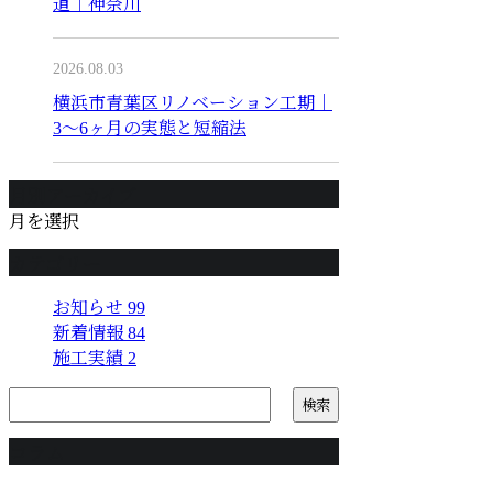
道｜神奈川
2026.08.03
横浜市青葉区リノベーション工期｜
3〜6ヶ月の実態と短縮法
月別アーカイブ
月を選択
カテゴリー
お知らせ
99
新着情報
84
施工実績
2
コラム