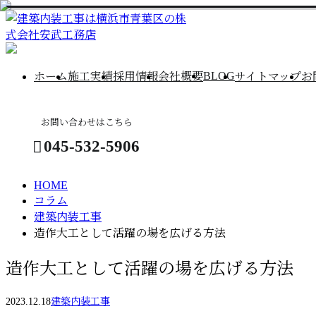
column
コ
BLOG
ホーム
施工実績
採用情報
会社概要
サイトマップ
お
ラ
お問い合わせはこちら
ム
045-532-5906
HOME
コラム
お問い合わせ
建築内装工事
造作大工として活躍の場を広げる方法
造作大工として活躍の場を広げる方法
2023.12.18
建築内装工事