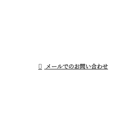
電話でのお問い合わせ
045-532-5906
横浜市青葉区などで
建築内装工事なら熟
メールでのお問い合わせ
練の大工職人が集う株式会社安武工務店まで！
ホーム
施工実績
採用情報
会社概要