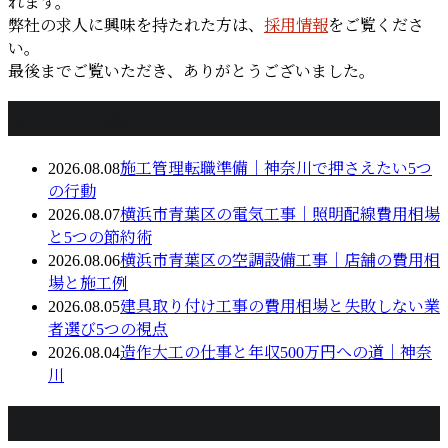
れます。
弊社の求人に興味を持たれた方は、
採用情報
をご覧くださ
い。
最後までご覧いただき、ありがとうございました。
最近の投稿
2026.08.08
施工管理転職準備｜神奈川で押さえたい5つ
の行動
2026.08.07
横浜市青葉区の電気工事｜照明配線費用相場
と5つの節約術
2026.08.06
横浜市青葉区の空調設備工事｜店舗の費用相
場と施工例
2026.08.05
建具取り付け工事の費用相場と失敗しない業
者選び5つの視点
2026.08.04
造作大工の仕事と年収500万円への道｜神奈
川
月別アーカイブ