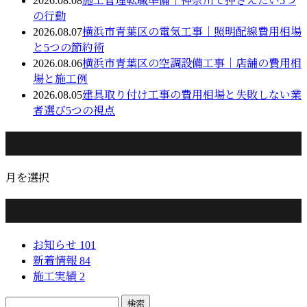
2026.08.08
施工管理転職準備｜神奈川で押さえたい5つ
の行動
2026.08.07
横浜市青葉区の電気工事｜照明配線費用相場
と5つの節約術
2026.08.06
横浜市青葉区の空調設備工事｜店舗の費用相
場と施工例
2026.08.05
建具取り付け工事の費用相場と失敗しない業
者選び5つの視点
月別アーカイブ
月を選択
カテゴリー
お知らせ
101
新着情報
84
施工実績
2