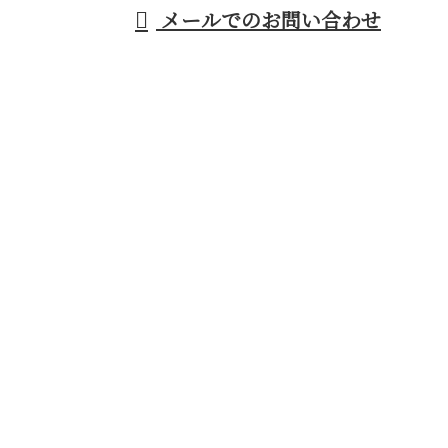
メールでのお問い合わせ
練の大工職人が集う株式会社安武工務店まで！
ホーム
施工実績
採用情報
会社概要
BLOG
サイトマップ
お問い合わせ
横浜市青葉区などで建築内装工事なら熟練の大工職人
が集う株式会社安武工務店まで！
〒227-0031
神奈川県横浜市青葉区寺家町169-2